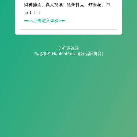
财神捕鱼、真人视讯、德州扑克、炸金花、21
点！！！
➡️<<点击进入体验>⬅️
© 好运连连
易记域名:HaoPinPai.vip(好品牌拼音)